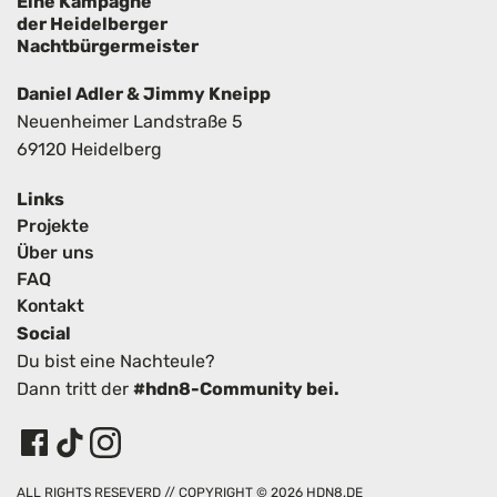
a
Eine Kampagne
der Heidelberger
Nachtbürgermeister
g
Daniel Adler & Jimmy Kneipp
s
Neuenheimer Landstraße 5
n
69120 Heidelberg
a
Links
Projekte
v
Über uns
FAQ
i
Kontakt
Social
g
Du bist eine Nachteule?
a
Dann tritt der
#hdn8-Community bei.
t
i
ALL RIGHTS RESEVERD // COPYRIGHT © 2026 HDN8.DE